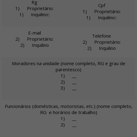
Rg
Cpf
1) Proprietário:
1) Proprietário:
1) Inquilino::
1) Inquilino::
E-mail
Telefone
2) Proprietário:
2) Proprietário:
2) Inquilino
2) Inquilino
Moradores na unidade (nome completo, RG e grau de
parentesco)
1) __
2) __
3) __
Funcionários (domésticas, motoristas, etc.) (nome completo,
RG e horários de trabalho)
1) __
2) __