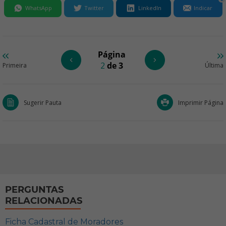
WhatsApp
Twitter
LinkedIn
Indicar
Página
2
de 3
Primeira
Última
Sugerir Pauta
Imprimir Página
PERGUNTAS
RELACIONADAS
Ficha Cadastral de Moradores