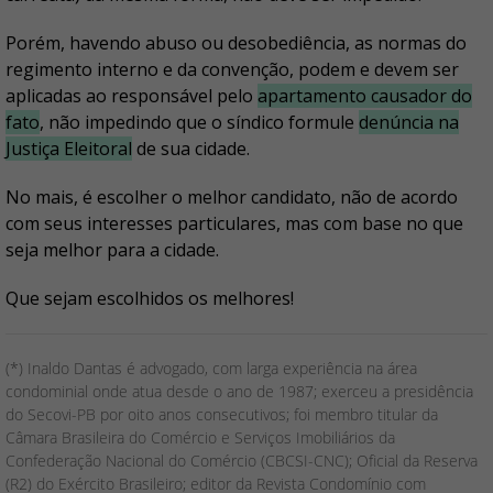
Porém, havendo abuso ou desobediência, as normas do
regimento interno e da convenção, podem e devem ser
aplicadas ao responsável pelo
apartamento causador do
fato
, não impedindo que o síndico formule
denúncia na
Justiça Eleitoral
de sua cidade.
No mais, é escolher o melhor candidato, não de acordo
com seus interesses particulares, mas com base no que
seja melhor para a cidade.
Que sejam escolhidos os melhores!
(*) Inaldo Dantas é advogado, com larga experiência na área
condominial onde atua desde o ano de 1987; exerceu a presidência
do Secovi-PB por oito anos consecutivos; foi membro titular da
Câmara Brasileira do Comércio e Serviços Imobiliários da
Confederação Nacional do Comércio (CBCSI-CNC); Oficial da Reserva
(R2) do Exército Brasileiro; editor da Revista Condomínio com