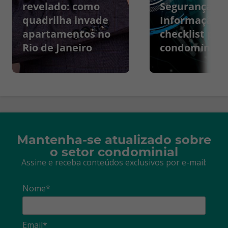
revelado: como
Segurança da
quadrilha invade
Informação:
apartamentos no
checklist par
Rio de Janeiro
condomínios
Mantenha-se atualizado sobre
o setor condominial
Assine e receba conteúdos exclusivos por e-mail:
Nome*
Email*