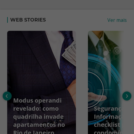
Ver mais
WEB STORIES
‹
›
Modus operandi
revelado: como
Segurança da
quadrilha invade
Informação:
apartamentos no
checklist par
Rio de Janeiro
condomínios