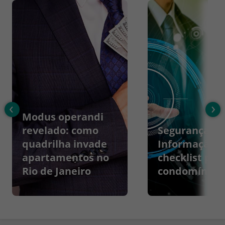
‹
›
Modus operandi
revelado: como
Segurança da
quadrilha invade
Informação:
apartamentos no
checklist par
Rio de Janeiro
condomínios