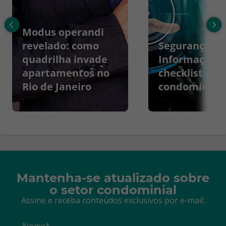
‹
›
Modus operandi
revelado: como
Segurança da
quadrilha invade
Informação:
apartamentos no
checklist par
Rio de Janeiro
condomínios
Mantenha-se atualizado sobre
o setor condominial
Assine e receba conteúdos exclusivos por e-mail:
Nome*