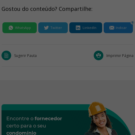
Gostou do conteúdo? Compartilhe:
0
WhatsApp
Twitter
LinkedIn
Indicar
Sugerir Pauta
Imprimir Página
Encontre o
fornecedor
certo para o seu
condomínio