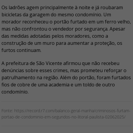
Os ladrões agem principalmente à noite e já roubaram
bicicletas da garagem do mesmo condomínio. Um
morador reconheceu o portão furtado em um ferro velho,
mas não confrontou o vendedor por segurança. Apesar
das medidas adotadas pelos moradores, como a
construção de um muro para aumentar a proteção, os
furtos continuam.
A prefeitura de São Vicente afirmou que não recebeu
denúncias sobre esses crimes, mas prometeu reforçar o
patrulhamento na região. Além do portão, foram furtados
fios de cobre de uma academia e um toldo de outro
condomínio.
Fonte: https://record.r7.com/balanco-geral-manha/criminosos-furtam-
portao-de-condominio-em-segundos-no-litoral-paulista-02062025/