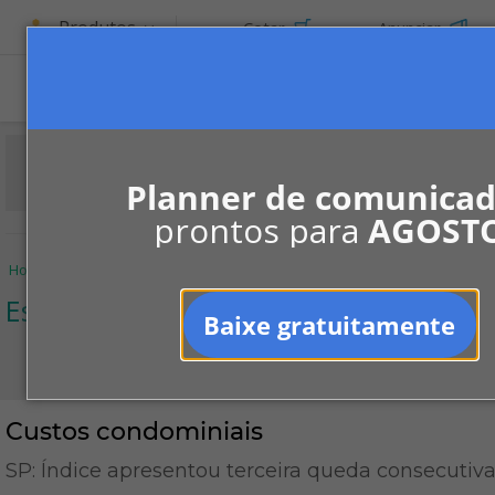
Produtos
Cotar
Anunciar
Planner de comunica
prontos para
AGOST
Home
Informe-se
Notícias
Espaço SECOVI
Custos condominiais
Espaço SECOVI
Baixe gratuitamente
Custos condominiais
SP: Índice apresentou terceira queda consecutiv