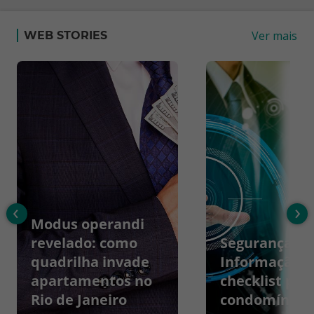
Ver mais
WEB STORIES
‹
›
Modus operandi
revelado: como
Segurança da
quadrilha invade
Informação:
apartamentos no
checklist par
Rio de Janeiro
condomínios