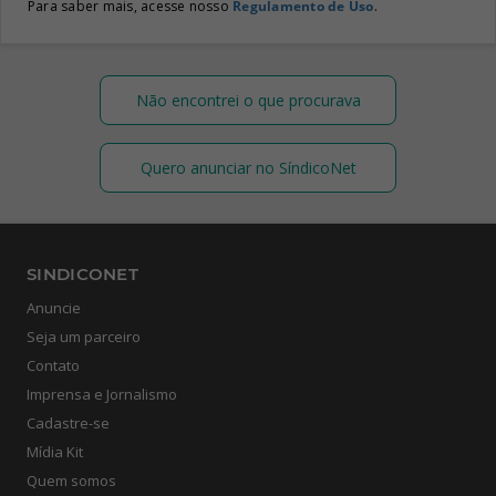
Para saber mais, acesse nosso
Regulamento de Uso
.
Não encontrei o que procurava
Quero anunciar no SíndicoNet
SINDICONET
Anuncie
Seja um parceiro
Contato
Imprensa e Jornalismo
Cadastre-se
Mídia Kit
Quem somos