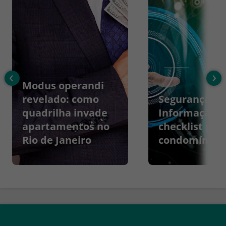
‹
›
Modus operandi
revelado: como
Segurança da
quadrilha invade
Informação:
apartamentos no
checklist par
Rio de Janeiro
condomínios