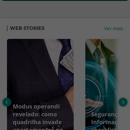
Ver mais
WEB STORIES
‹
›
Modus operandi
revelado: como
Segurança da
quadrilha invade
Informação:
apartamentos no
checklist par