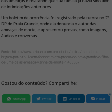
das ameaças e relatando que sua família já havia sido alvo
de intimidações anteriores.
Um boletim de ocorrência foi registrado pela tutora no 2º
DP de Praia Grande, onde ela denuncia o autor das
ameaças de morte, e apresentou provas, como imagens,
áudios e conversas.
Fonte: https://www.atribuna.com.br/noticias/policia/moradoras-
brigam-por-pitbull-sem-focinheira-em-predio-de-praia-grande-e-filho-
de-uma-delas-ameaca-vizinha-de-morte-1.455507
Gostou do conteúdo? Compartilhe:
0
WhatsApp
Twitter
LinkedIn
Indicar