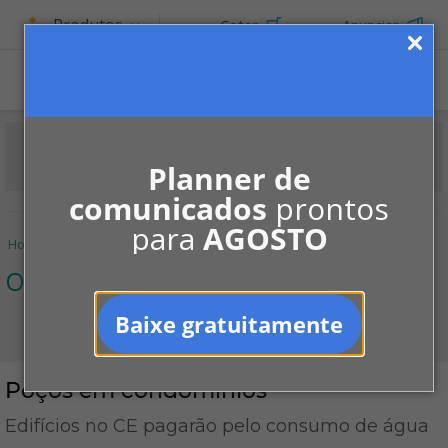
Produtos
Cotar
Anunciar
Planner de
comunicados
prontos
para
AGOSTO
Home
Informe-se
Notícias
Obrigações
Poços em condomínios
Obrigações
Baixe gratuitamente
Poços em condomínios
Edifícios no CE pagarão pelo consumo de água