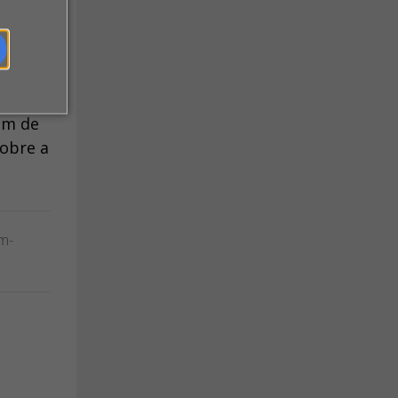
o
im de
sobre a
am-