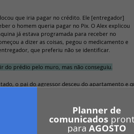
cou que iria pagar no crédito. Ele [entregador]
ber o homem queria pagar no Pix. O Alex explicou
áquina já estava programada para receber no
 começou a dizer as coisas, pegou o medicamento e
ntregador, que preferiu não se identificar.
air do prédio pelo muro, mas não conseguiu.
ntado, o pai do agressor desceu do apartamento e q
stemunha.
Planner de
de Pronto Atendimento do Bairro Cristo Redentor.
comunicados
pron
spital Instituto Doutor José Frota (IJF), onde passo
para
AGOSTO
rmações sobre o estado de saúde dele.