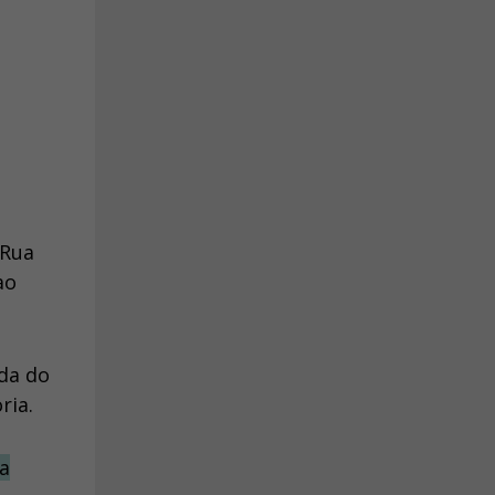
 Rua
ao
ada do
ria.
a