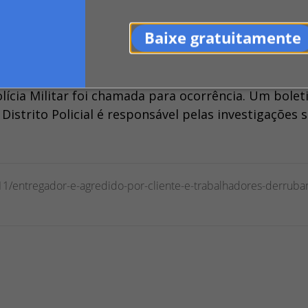
, um
grupo de entregadores se reuniu na frente d
Baixe gratuitamente
so, alguns entregadores derrubaram os portões da
lícia Militar foi chamada para ocorrência. Um bolet
 Distrito Policial é responsável pelas investigações 
/11/entregador-e-agredido-por-cliente-e-trabalhadores-derrub