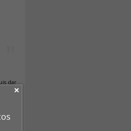
uis dar
tos
u por