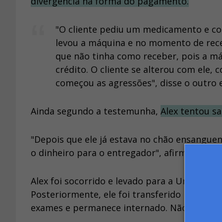
divergência na forma do pagamento.
"O cliente pediu um medicamento e colo
levou a máquina e no momento de rece
que não tinha como receber, pois a m
crédito. O cliente se alterou com ele,
começou as agressões", disse o outro e
Ainda segundo a testemunha,
Alex tentou s
"Depois que ele já estava no chão ensangue
o dinheiro para o entregador", afirmou a te
Alex foi socorrido e levado para a Unidade 
Posteriormente, ele foi transferido para o Ho
exames e permanece internado. Não há info