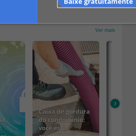
Baixe gratuitamente
Ver mais
›
Caixa de gordura
da
do condomínio:
:
você está