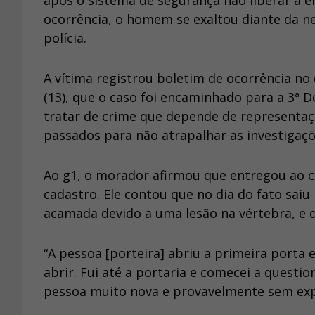
após o sistema de segurança não liberar a e
ocorrência, o homem se exaltou diante da n
polícia.
A vítima registrou boletim de ocorrência no d
(13), que o caso foi encaminhado para a 3ª De
tratar de crime que depende de representaçã
passados para não atrapalhar as investigaçõ
Ao g1, o morador afirmou que entregou ao 
cadastro. Ele contou que no dia do fato sai
acamada devido a uma lesão na vértebra, e q
“A pessoa [porteira] abriu a primeira porta e
abrir. Fui até a portaria e comecei a questio
pessoa muito nova e provavelmente sem expe