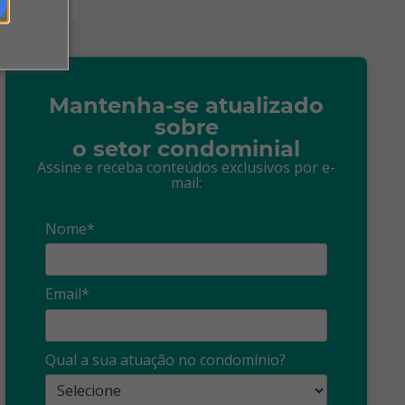
Mantenha-se atualizado
sobre
o setor condominial
Assine e receba conteúdos exclusivos por e-
mail:
Nome*
Email*
Síndico
profissional:
Ina
Qual a sua atuação no condomínio?
cuidado com as
con