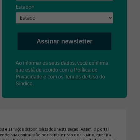
propagandas
ent
Estado*
: O que é?
enganosas!
pre
Assinar newsletter
Ao informar os seus dados, você confirma
que está de acordo com a
Política de
Privacidade
e com os
T
ermos de Uso
do
Síndico.
s e serviços disponibilizados nesta seção. Assim, o portal
sendo sua contratação por conta e risco do usuário, que fica