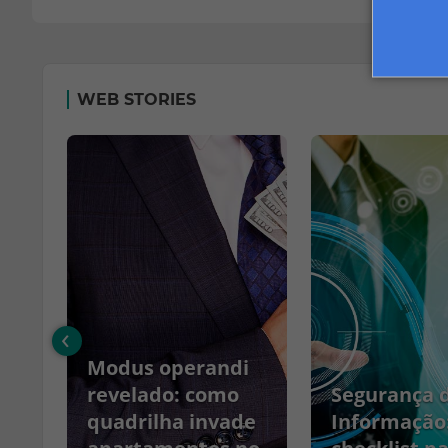
WEB STORIES
‹
Modus operandi
no
revelado: como
Segurança 
quadrilha invade
Informação