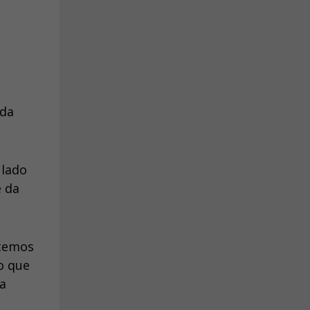
 da
 lado
e da
 temos
o que
a