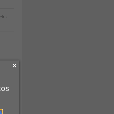
eira-
tos