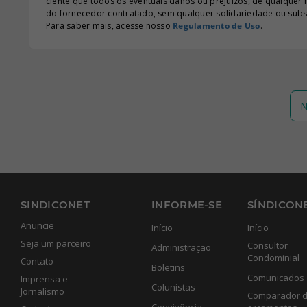
ciente que todos os eventuais danos ou prejuízos, de qualquer
do fornecedor contratado, sem qualquer solidariedade ou subsi
Para saber mais, acesse nosso
Regulamento de Uso
.
N
SINDICONET
INFORME-SE
SÍNDICONE
Anuncie
Início
Início
Seja um parceiro
Consultor
Administração
Condominial
Contato
Boletins
Comunicados
Imprensa e
Colunistas
Jornalismo
Comparador 
Convivência