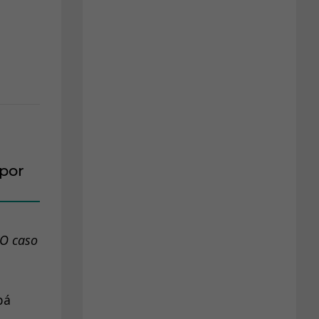
por
 O caso
bá