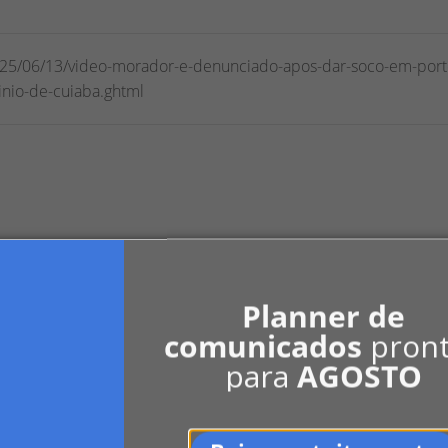
2025/06/13/video-morador-e-denunciado-apos-dar-soco-em-port
nio-de-cuiaba.ghtml
0
LinkedIn
Indicar
Planner de
comunicados
pron
para
AGOSTO