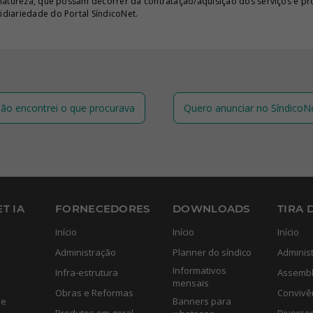
 natureza, que possam decorrer da contratação/aquisição dos serviços e pr
diariedade do Portal SíndicoNet.
ão encontrei o que procurava
Quero anunciar no SíndicoN
T IA
FORNECEDORES
DOWNLOADS
TIRA 
Início
Início
Início
Administração
Planner do síndico
Adminis
Informativos
Infra-estrutura
Assembl
mensais
Obras e Reformas
Convivê
de
Banners para
Produtos em geral
Diverso