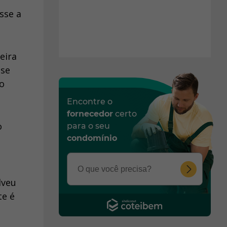
sse a
eira
 se
ão
Encontre o
fornecedor
certo
o
para o seu
condomínio
lveu
te é