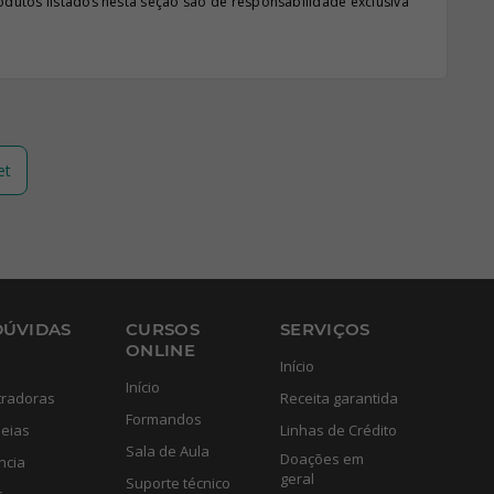
odutos listados nesta seção são de responsabilidade exclusiva
et
DÚVIDAS
CURSOS
SERVIÇOS
ONLINE
Início
Início
tradoras
Receita garantida
Formandos
eias
Linhas de Crédito
Sala de Aula
Doações em
ncia
geral
Suporte técnico
s