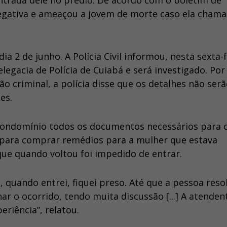
ntrada dele no prédio. De acordo com o boletim de
egativa e ameaçou a jovem de morte caso ela chama
ia 2 de junho. A Polícia Civil informou, nesta sexta-f
legacia de Polícia de Cuiabá e será investigado. Por
o criminal, a polícia disse que os detalhes não ser
es.
condomínio todos os documentos necessários para 
u para comprar remédios para a mulher que estava
ue quando voltou foi impedido de entrar.
, quando entrei, fiquei preso. Até que a pessoa reso
nar o ocorrido, tendo muita discussão [...] A atenden
riência”, relatou.