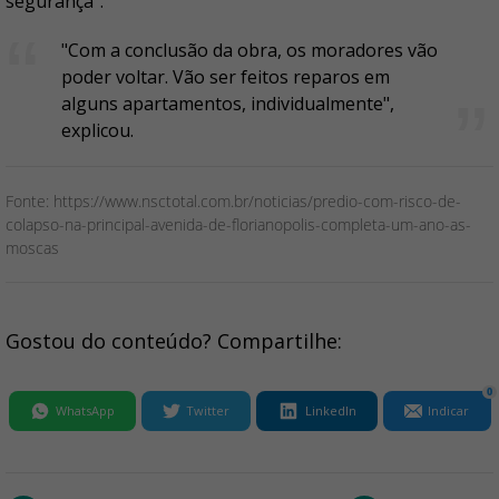
segurança”.
"Com a conclusão da obra, os moradores vão
poder voltar. Vão ser feitos reparos em
alguns apartamentos, individualmente",
explicou.
Fonte: https://www.nsctotal.com.br/noticias/predio-com-risco-de-
colapso-na-principal-avenida-de-florianopolis-completa-um-ano-as-
moscas
Gostou do conteúdo? Compartilhe:
0
WhatsApp
Twitter
LinkedIn
Indicar