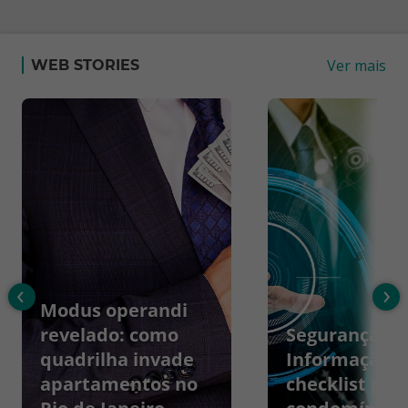
Ver mais
WEB STORIES
‹
›
Modus operandi
revelado: como
Segurança da
quadrilha invade
Informação:
apartamentos no
checklist par