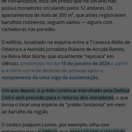
de Florianópolis, está um prédio que há um ano não
possui moradores circulando pelos 12 andares. Os
apartamentos de mais de 300 m², que antes registravam
barulhos rotineiros, seguem vazios — alguns com
rachaduras nas paredes.
O edifício, localizado na esquina entre a Travessa Abílio de
Oliveira e a Avenida Jornalista Rubens de Arruda Ramos,
na Beira-Mar Norte, que atualmente “repousa” em
silêncio,
presenciou no dia
15 de janeiro de 2024
o pavor
e o corre-corre de dezenas de pessoas após o
rompimento de uma viga de sustentação
.
Um ano depois, o prédio continua interditado pela Defesa
Civil e sem previsão para o retorno dos moradores
, o que
torna o local uma espécie de “prédio fantasma” em meio
ao barulho da região.
O síndico Joaquim Lemos, por exemplo, olha com
melancolia para
o edifício
, que
agora só tem a circulação