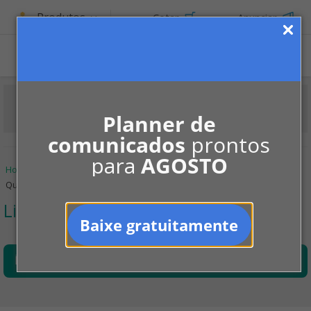
Produtos
Cotar
Anunciar
Planner de
comunicados
prontos
para
AGOSTO
Home
Informe-se
Manutenção
Limpeza em condomínios
Quantos funcionários?
Limpeza em condomínios
Baixe gratuitamente