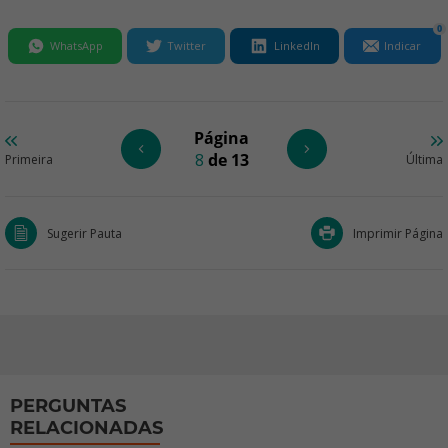
0
WhatsApp
Twitter
LinkedIn
Indicar
Página
8
de 13
Primeira
Última
Sugerir Pauta
Imprimir Página
PERGUNTAS
RELACIONADAS