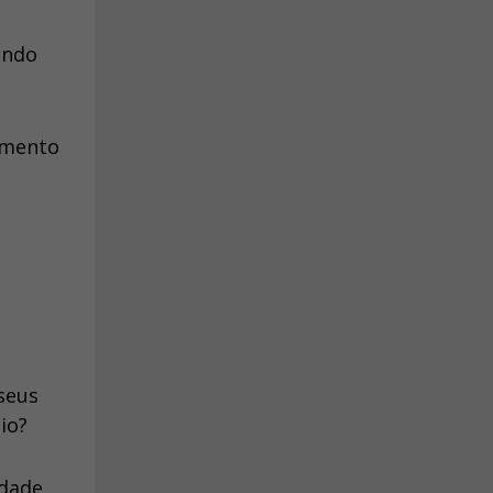
endo
omento
seus
dio?
dade.