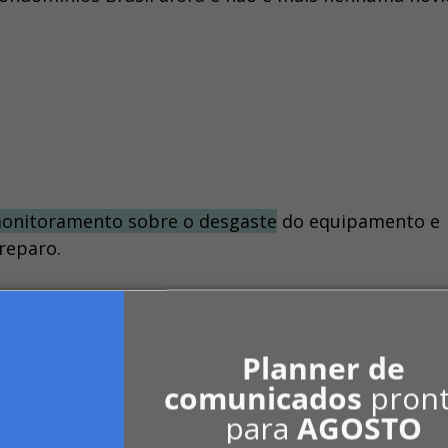
monitoramento sobre o desgaste
do equipamento e
reparo.
: Faça sua cotação no CoteiBem
Planner de
sa tomar providências antes que qualquer problem
comunicados
pron
nio.
para
AGOSTO