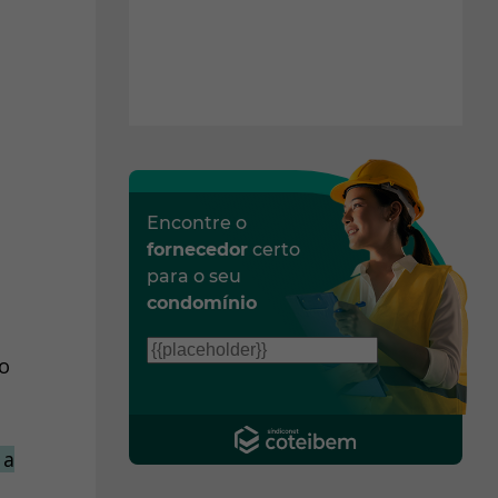
Encontre o
fornecedor
certo
para o seu
condomínio
o
 a