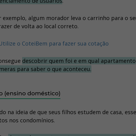
renciamento de usuários
.
r exemplo, algum morador leva o carrinho para o se
zer de volta ao local correto.
Utilize o CoteiBem para fazer sua cotação
consegue
descobrir quem foi e em qual apartamento
âmeras para saber o que aconteceu.
o (ensino doméstico)
do na ideia de que seus filhos estudem de casa, ess
tos nos condomínios.