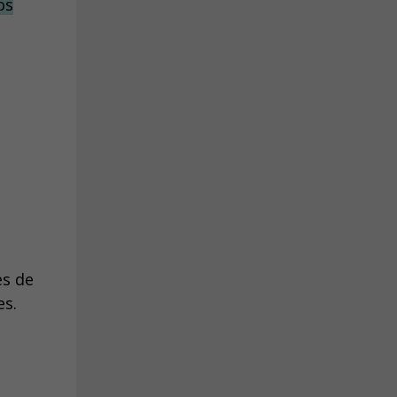
os
es de
es.