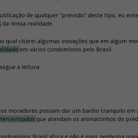
ublicação de qualquer “previsão” deste tipo, eu ent
s
da nossa realidade.
, no qual citarei algumas inovações que em algum m
ealidade
em vários condomínios pelo Brasil.
segue a leitura:
os moradores possam dar um banho tranquilo em 
 terceirizados
que atendam os animaizinhos do pré
condomínios Brasil afora e não é mais nenhuma novi