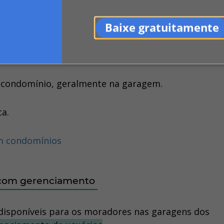
Baixe gratuitamente
icicletas próprias, as quais
qualquer morador pod
 condomínio, geralmente na garagem.
ca.
em condomínios
o com gerenciamento
disponíveis para os moradores nas garagens dos