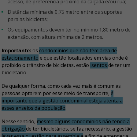
acesso, de preferência próximo da calçada e/ou rua;
Distância mínima de 0,75 metro entre os suportes
para as bicicletas;
Os equipamentos devem ter no mínimo 1,80 metro de
extensão, com altura mínima de 2 metros.
Importante:
os
condomínios que não têm área de
estacionamento
e que estão localizados em vias onde é
proibido o trânsito de bicicletas, estão
isentos
de ter um
bicicletário.
De qualquer forma, como cada vez mais é comum as
pessoas optarem por esse meio de transporte,
é
importante que a gestão condominial esteja atenta a
esses anseios da população
.
Nesse sentido,
mesmo alguns condomínios não tendo a
obrigação
de ter bicicletários, se faz necessário, a gestão
levar essa questão para assembleia
a fim de entender a