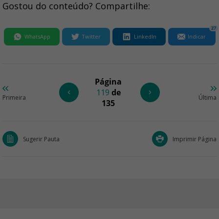
Gostou do conteúdo? Compartilhe:
27
WhatsApp
Twitter
LinkedIn
Indicar
Página
119
de
Primeira
Última
135
Sugerir Pauta
Imprimir Página