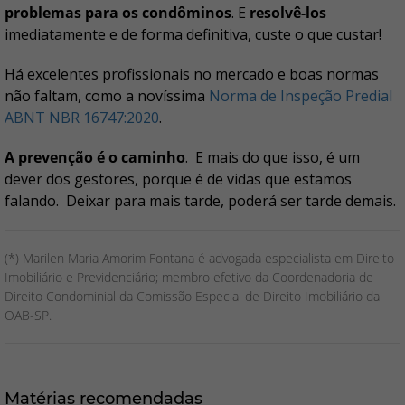
problemas para os condôminos
. E
resolvê-los
imediatamente e de forma definitiva, custe o que custar!
Há excelentes profissionais no mercado e boas normas
não faltam, como a novíssima
Norma de Inspeção Predial
ABNT NBR 16747:2020
.
A prevenção é o caminho
. E mais do que isso, é um
dever dos gestores, porque é de vidas que estamos
falando. Deixar para mais tarde, poderá ser tarde demais.
(*) Marilen Maria Amorim Fontana é advogada especialista em Direito
Imobiliário e Previdenciário; membro efetivo da Coordenadoria de
Direito Condominial da Comissão Especial de Direito Imobiliário da
OAB-SP.
Matérias recomendadas