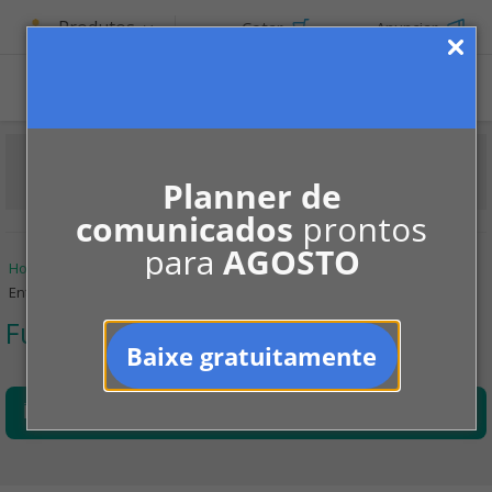
Produtos
Cotar
Anunciar
Planner de
comunicados
prontos
para
AGOSTO
Home
Informe-se
Administração
Fui eleito síndico
Entenda as Assembleias
Fui eleito síndico
Baixe gratuitamente