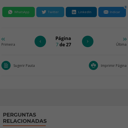
0
WhatsApp
Twitter
LinkedIn
Indicar
Página
7
de 27
Primeira
Última
Sugerir Pauta
Imprimir Página
PERGUNTAS
RELACIONADAS