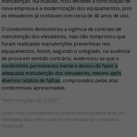
manutenção. Na ocasião, ficou decidido a contratação de
nova empresa e a modernização dos equipamentos, pois
os elevadores já contavam com cerca de 40 anos de uso.
O condomínio demonstrou a vigência de contrato de
manutenção dos elevadores, mas não comprovou que
foram realizadas manutenções preventivas nos
equipamentos. Assim, segundo o colegiado, na ausência
de prova em sentido contrário, evidenciou-se que o
condomínio permaneceu inerte e deixou de fazer a
adequada manutenção dos elevadores, mesmo após
diversos relatos de falhas
, comprovados pelas atas
condominiais apresentadas.
*Informações do TJDFT
Fonte: https://jornaldebrasilia.com.br/brasilia/moradora-deve-ser-
indenizada-apos-sofrer-acidente-em-elevador-do-condominio-
residencial/