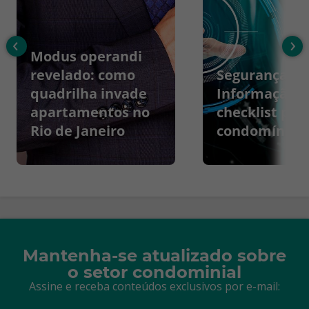
‹
›
Modus operandi
revelado: como
Segurança da
quadrilha invade
Informação:
apartamentos no
checklist par
Rio de Janeiro
condomínios
Mantenha-se atualizado sobre
o setor condominial
Assine e receba conteúdos exclusivos por e-mail: