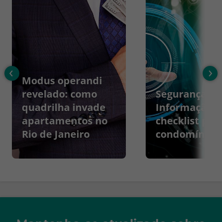
‹
›
Modus operandi
revelado: como
Segurança da
quadrilha invade
Informação:
apartamentos no
checklist par
Rio de Janeiro
condomínios