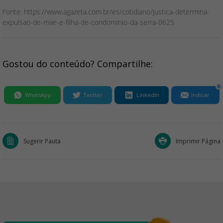
Fonte: https://www.agazeta.com.br/es/cotidiano/justica-determina-
expulsao-de-mae-e-filha-de-condominio-da-serra-0625
Gostou do conteúdo? Compartilhe:
0
WhatsApp
Twitter
LinkedIn
Indicar
Sugerir Pauta
Imprimir Página