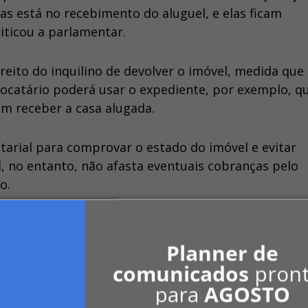
as está no recebimento do aluguel, e elas ficam
iticou a parlamentar.
eito do inquilino de devolver o imóvel, medida que
 locatário poderá usar o expediente, por exemplo, 
em receber a casa alugada.
otarial para comprovar o estado do imóvel e evitar
l, no entanto, não afasta eventuais cobranças pelo
o.
 seguirá para análise do Senado, a menos que haja
. Para virar lei, precisa ser aprovada pelos deputa
Planner de
comunicados
pron
para
AGOSTO