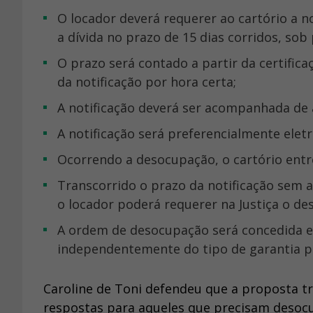
o locador deverá requerer ao cartório a notificação do locatário para desocupar o imóvel ou pagar
a dívida no prazo de 15 dias corridos, so
o prazo será contado a partir da certificação da notificação pelo cartório ou de dez dias contados
da notificação por hora certa;
a notificação deverá ser acompanhada de
a notificação será preferencialmente ele
ocorrendo a desocupação, o cartório entr
transcorrido o prazo da notificação sem a desocupação voluntária ou o pagamento total da dívida,
o locador poderá requerer na Justiça o de
a ordem de desocupação será concedida em caráter liminar para cumprimento em 15 dias,
independentemente do tipo de garantia pr
Caroline de Toni defendeu que a proposta t
respostas para aqueles que precisam desocup