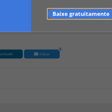
missao-de-constituicao-e-justica-aprova-proposta-que-preve-d
Baixe gratuitamente
0
LinkedIn
Indicar