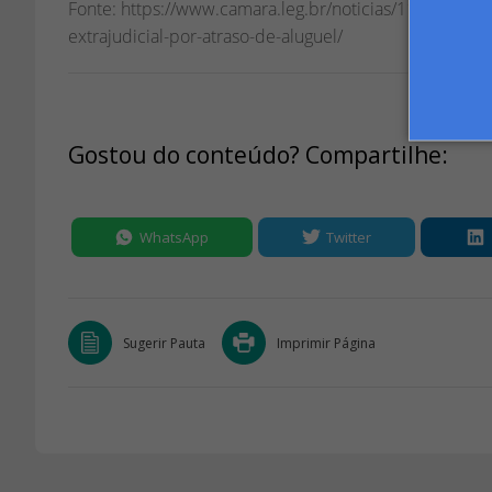
Fonte: https://www.camara.leg.br/noticias/1168282-co
extrajudicial-por-atraso-de-aluguel/
Gostou do conteúdo? Compartilhe:
WhatsApp
Twitter
Sugerir Pauta
Imprimir Página