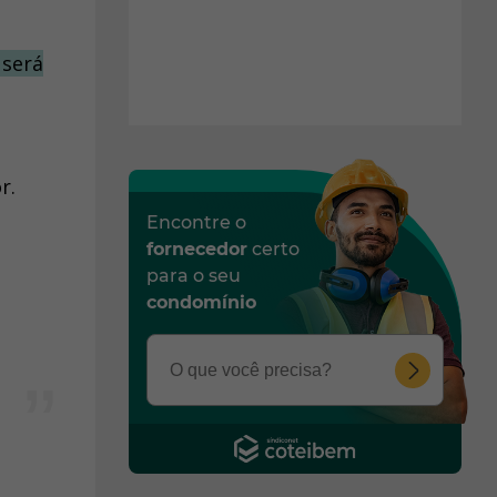
 será
or.
Encontre o
fornecedor
certo
para o seu
condomínio