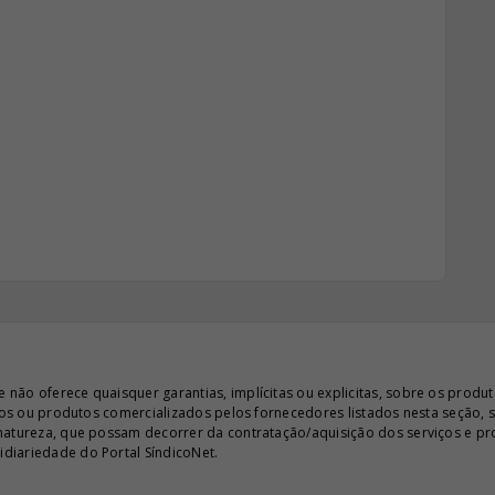
ão oferece quaisquer garantias, implícitas ou explicitas, sobre os produto
iços ou produtos comercializados pelos fornecedores listados nesta seção, 
 natureza, que possam decorrer da contratação/aquisição dos serviços e pr
diariedade do Portal SíndicoNet.