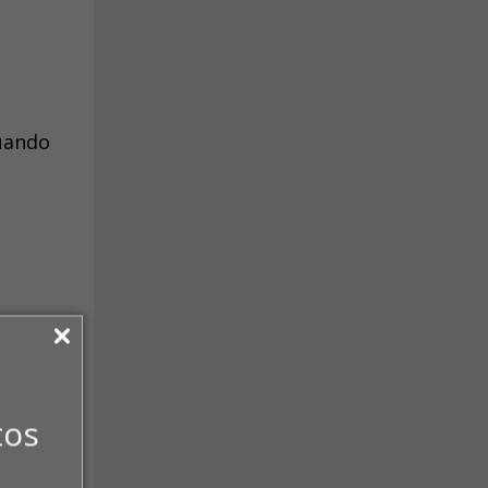
quando
dos e
tos