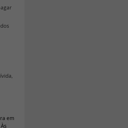
ora em
 Às