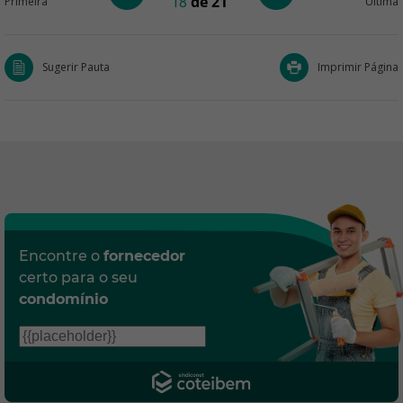
18
de 21
Primeira
Última
Sugerir Pauta
Imprimir Página
Encontre o
fornecedor
certo para o seu
condomínio