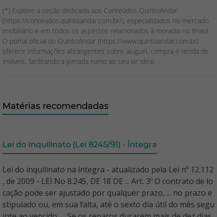
(*) Explore a seção dedicada aos Conteúdos QuintoAndar
(https://conteudos.quintoandar.com.br/), especializados no mercado
imobiliário e em todos os aspectos relacionados à moradia no Brasil.
O portal oficial do QuintoAndar (https://www.quintoandar.com.br)
oferece informações abrangentes sobre aluguel, compra e venda de
imóveis, facilitando a jornada rumo ao seu lar ideal.
Matérias recomendadas
Lei do Inquilinato (Lei 8245/91) - Íntegra
Lei do inquilinato na íntegra - atualizado pela Lei nº 12.112
, de 2009 - LEI No 8.245, DE 18 DE ... Art. 3º O contrato de lo
cação pode ser ajustado por qualquer prazo, ... no prazo e
stipulado ou, em sua falta, até o sexto dia útil do mês segu
inte ao vencido, ... Se os reparos durarem mais de dez dias,