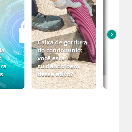
›
Caixa de gordura
da
do condomínio:
:
você está
ara
cuidando bem
s
desse ativo?
PCMSO