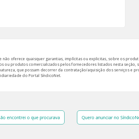
ão oferece quaisquer garantias, implícitas ou explicitas, sobre os produto
iços ou produtos comercializados pelos fornecedores listados nesta seção, 
 natureza, que possam decorrer da contratação/aquisição dos serviços e pr
diariedade do Portal SíndicoNet.
ão encontrei o que procurava
Quero anunciar no SíndicoN