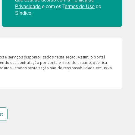
Privacidade
e com os
T
ermos de Uso
do
Síndico.
s e serviços disponibilizados nesta seção. Assim, o portal
sendo sua contratação por conta e risco do usuário, que fica
odutos listados nesta seção são de responsabilidade exclusiva
et