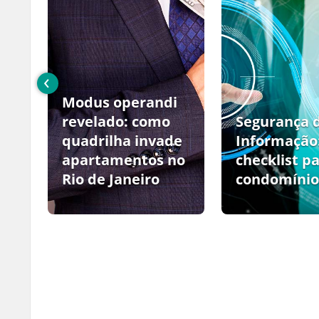
‹
Modus operandi
no
revelado: como
Segurança 
quadrilha invade
Informação
apartamentos no
checklist p
Rio de Janeiro
condomínio