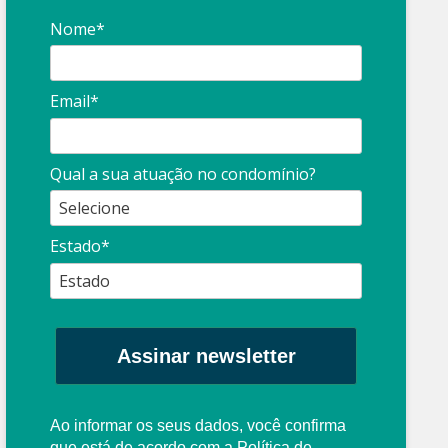
Nome*
Email*
Síndico
profissional:
Ina
Qual a sua atuação no condomínio?
cuidado com as
con
propagandas
ent
Estado*
: O que é?
enganosas!
pre
Assinar newsletter
Ao informar os seus dados, você confirma
que está de acordo com a
Política de