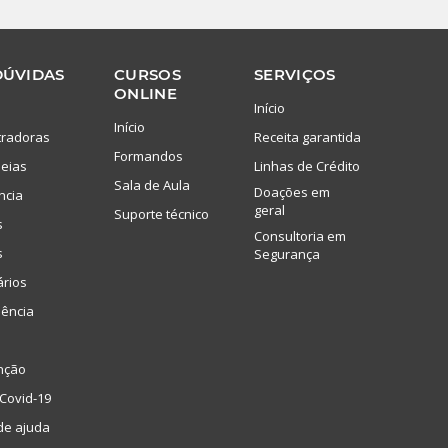
DÚVIDAS
CURSOS
SERVIÇOS
ONLINE
Início
Início
tradoras
Receita garantida
Formandos
eias
Linhas de Crédito
Sala de Aula
Doações em
ncia
geral
Suporte técnico
s
Consultoria em
s
Segurança
ários
lência
nção
Covid-19
de ajuda