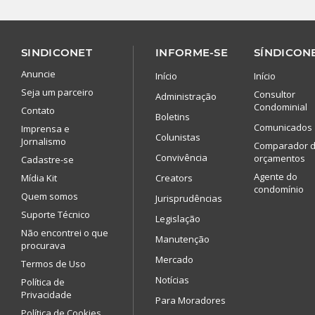
SINDICONET
INFORME-SE
SÍNDICONE
Anuncie
Início
Início
Seja um parceiro
Consultor
Administração
Condominial
Contato
Boletins
Comunicados
Imprensa e
Colunistas
Jornalismo
Comparador 
Convivência
orçamentos
Cadastre-se
Agente do
Mídia Kit
Creators
condomínio
Quem somos
Jurisprudências
Suporte Técnico
Legislação
Não encontrei o que
Manutenção
procurava
Mercado
Termos de Uso
Notícias
Política de
Privacidade
Para Moradores
Política de Cookies