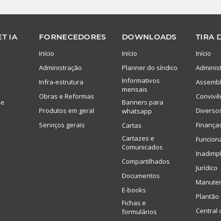
T IA
FORNECEDORES
DOWNLOADS
TIRA 
Início
Início
Início
Administração
Planner do síndico
Adminis
Informativos
Infra-estrutura
Assembl
mensais
Obras e Reformas
Convivê
de
Banners para
Produtos em geral
Diverso
whatsapp
Serviços gerais
Finança
Cartas
Cartazes e
Funcion
Comunicados
Inadimp
Compartilhados
Jurídico
Documentos
Manute
E-books
Plantão 
Fichas e
Central 
formulários