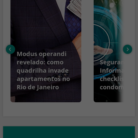
‹
›
Modus operandi
revelado: como
Segurança d
quadrilha invade
Informação:
apartamentos no
checklist pa
Rio de Janeiro
condomínio