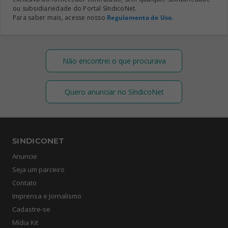
ou subsidiariedade do Portal SíndicoNet.
Para saber mais, acesse nosso
Regulamento de Uso
.
Não encontrei o que procurava
Quero anunciar no SíndicoNet
SINDICONET
Anuncie
Seja um parceiro
Contato
Imprensa e Jornalismo
Cadastre-se
Mídia Kit