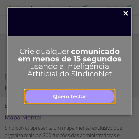
Produtos
Cotar
Anunciar
ASSINE
Crie qualquer
comunicado
em menos de 15 segundos
usando a Inteligência
Artificial do SíndicoNet
Documentos
Índice
Quero testar
Exibindo
33
de
33
resultados
Mapa Mental
SíndicoNet apresenta um mapa mental exclusivo que
organiza mais de 200 funções das administradoras e