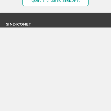
Quero anunciar no SíndicoNet
SINDICONET
Anuncie
Seja um parceiro
Contato
Imprensa e Jornalismo
Cadastre-se
Mídia Kit
Quem somos
Suporte Técnico
Não encontrei o que procurava
Termos de Uso
Política de Privacidade
Política de Cookies