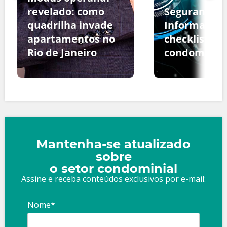
revelado: como
Segurança d
quadrilha invade
Informação:
apartamentos no
checklist pa
Rio de Janeiro
condomínio
Mantenha-se atualizado
sobre
o setor condominial
Assine e receba conteúdos exclusivos por e-mail:
Nome*