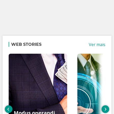
Ver mais
WEB STORIES
‹
›
Modus operandi