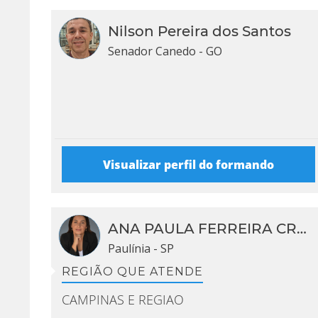
Nilson Pereira dos Santos
Senador Canedo - GO
Visualizar perfil do formando
{{
ini
FA
ANA PAULA FERREIRA CRUZ
RO
Paulínia - SP
LE
REGIÃO QUE ATENDE
}}
CAMPINAS E REGIAO