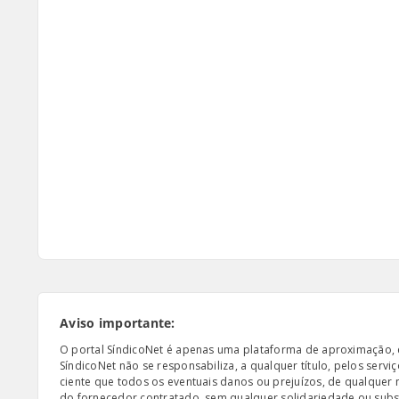
Aviso importante:
O portal SíndicoNet é apenas uma plataforma de aproximação, e n
SíndicoNet não se responsabiliza, a qualquer título, pelos serv
ciente que todos os eventuais danos ou prejuízos, de qualquer
do fornecedor contratado, sem qualquer solidariedade ou subsi