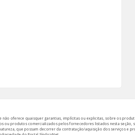
ão oferece quaisquer garantias, implícitas ou explicitas, sobre os produto
iços ou produtos comercializados pelos fornecedores listados nesta seção, 
 natureza, que possam decorrer da contratação/aquisição dos serviços e pr
diariedade do Portal SíndicoNet.