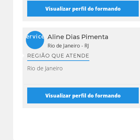
Visualizar perfil do formando
{{
{{
in
initialService("Aline
Aline Dias Pimenta
P
Dias
Rio de Janeiro - RJ
CH
Pimenta").initials }}
}}
REGIÃO QUE ATENDE
Rio de Janeiro
Visualizar perfil do formando