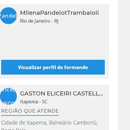
MilenaPandelotTrambaioli
PandelotTrambaioli").initials
Rio de Janeiro - RJ
Visualizar perfil do formando
ervice("GASTON
GASTON ELICEIRI CASTELLANO
Itapema - SC
NO").initials
REGIÃO QUE ATENDE
Cidade de Itapema, Balneário Camboriú,