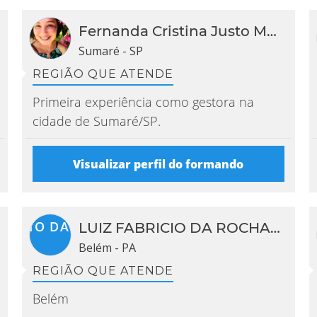
{{
Fernanda Cristina Justo Martins
initialService("Milena
Sumaré - SP
}}
REGIÃO QUE ATENDE
Primeira experiência como gestora na
cidade de Sumaré/SP.
Visualizar perfil do formando
{{
tialService("LUIZ
initialS
BRICIO DA
LUIZ FABRICIO DA ROCHA LEONARDO
ELICEIRI
CHA
Belém - PA
CASTELLA
ONARDO").initials
}}
REGIÃO QUE ATENDE
Belém