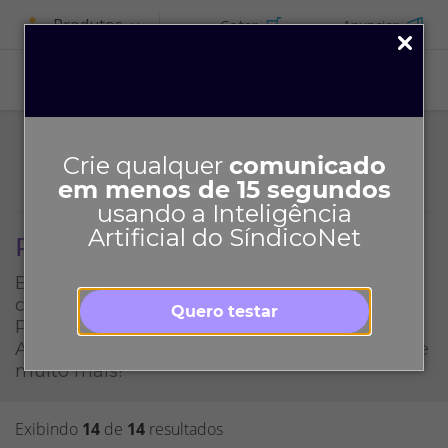
Produtos
Cotar
Anunciar
ASSINE
Crie qualquer
comunicado
em menos de 15 segundos
usando a Inteligência
Artificial do SíndicoNet
Planilhas
Baixe planilhas para facilitar a gestão do seu
condomínio: Demonstrativo financeiro;
Quero testar
Previsão orçamentária; Consumo de água;
Análise de cotações; Escalas de funcionários e
muito mais!
Exibindo
14
de
14
resultados