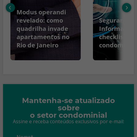
‹
›
Modus operandi
revelado: como
Segurança d
quadrilha invade
Informação:
apartamentos no
checklist pa
Rio de Janeiro
condomínio
Mantenha-se atualizado
sobre
o setor condominial
Assine e receba conteúdos exclusivos por e-mail:
Nome*