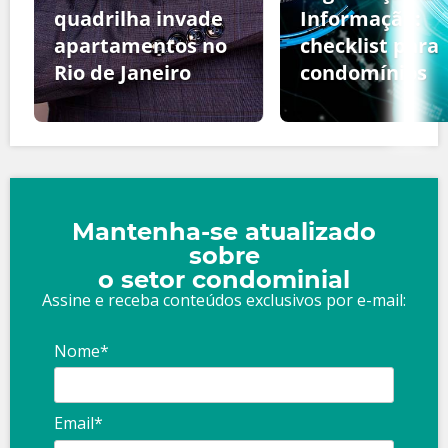
quadrilha invade
Informação:
apartamentos no
checklist para
Rio de Janeiro
condomínios
Mantenha-se atualizado
sobre
o setor condominial
Assine e receba conteúdos exclusivos por e-mail:
Nome*
Email*