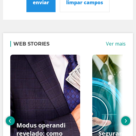
enviar
limpar campos
Ver mais
WEB STORIES
‹
›
Modus operandi
revelado: como
Segurança d