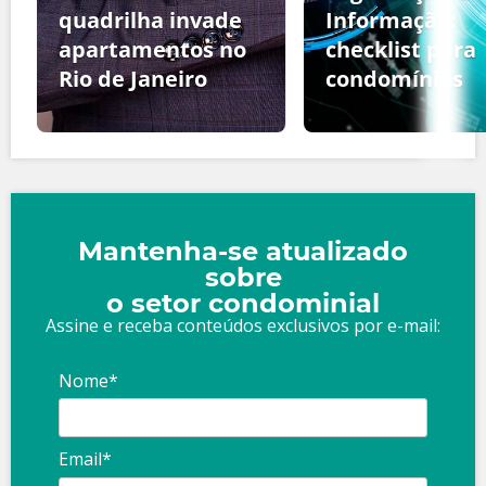
quadrilha invade
Informação:
apartamentos no
checklist para
Rio de Janeiro
condomínios
Mantenha-se atualizado
sobre
o setor condominial
Assine e receba conteúdos exclusivos por e-mail:
Nome*
Email*