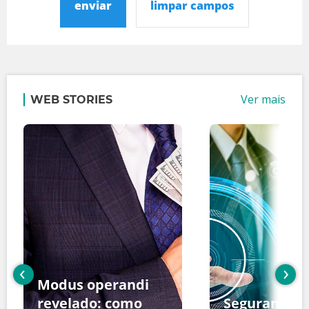
enviar
limpar campos
Ver mais
WEB STORIES
‹
›
Modus operandi
revelado: como
Segurança d