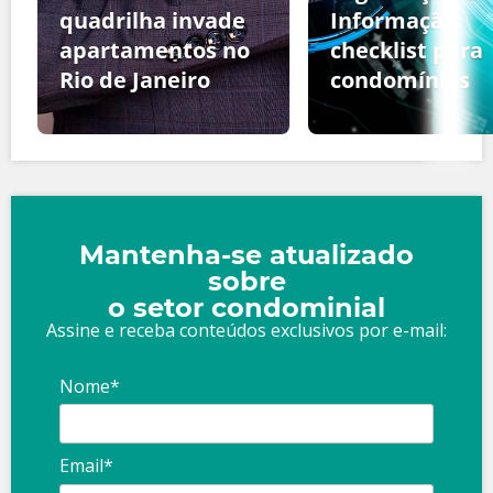
quadrilha invade
Informação:
apartamentos no
checklist para
Rio de Janeiro
condomínios
Mantenha-se atualizado
sobre
o setor condominial
Assine e receba conteúdos exclusivos por e-mail:
Nome*
Email*