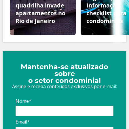
quadrilha invade
Informação:
apartamentos no
checklist para
Rio de Janeiro
condomínios
Mantenha-se atualizado
sobre
o setor condominial
Assine e receba conteúdos exclusivos por e-mail:
Nome*
Email*