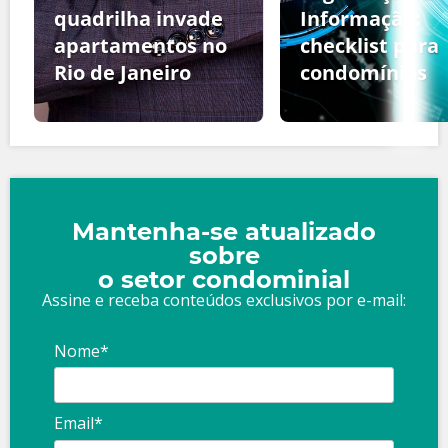
quadrilha invade
Informação:
apartamentos no
checklist para
Rio de Janeiro
condomínios
Mantenha-se atualizado
sobre
o setor condominial
Assine e receba conteúdos exclusivos por e-mail:
Nome*
Email*