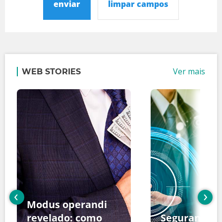
enviar
limpar campos
Ver mais
WEB STORIES
‹
›
Modus operandi
revelado: como
Segurança d