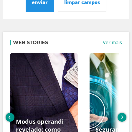
enviar
limpar campos
Ver mais
WEB STORIES
‹
›
Modus operandi
revelado: como
Segurança d