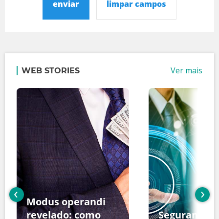
enviar
limpar campos
Ver mais
WEB STORIES
‹
›
Modus operandi
revelado: como
Segurança d