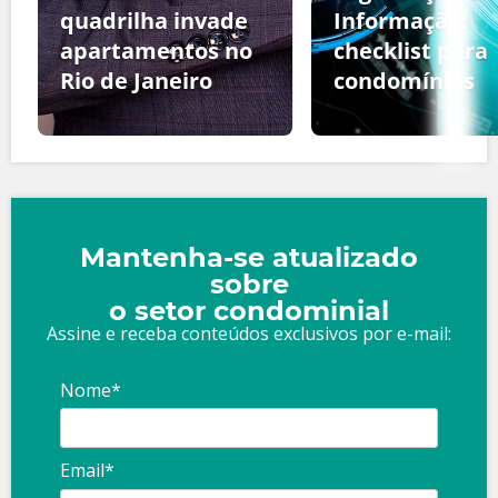
quadrilha invade
Informação:
apartamentos no
checklist para
Rio de Janeiro
condomínios
Mantenha-se atualizado
sobre
o setor condominial
Assine e receba conteúdos exclusivos por e-mail:
Nome*
Email*