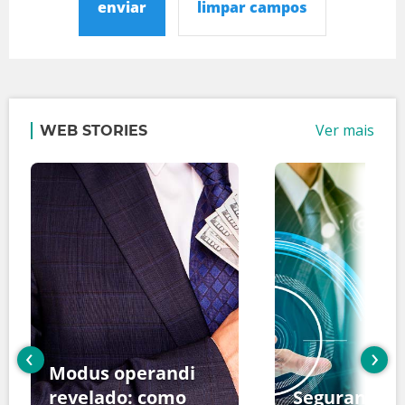
enviar
limpar campos
Ver mais
WEB STORIES
‹
›
Modus operandi
revelado: como
Segurança d