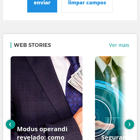
enviar
limpar campos
Ver mais
WEB STORIES
‹
›
Modus operandi
revelado: como
Segurança d