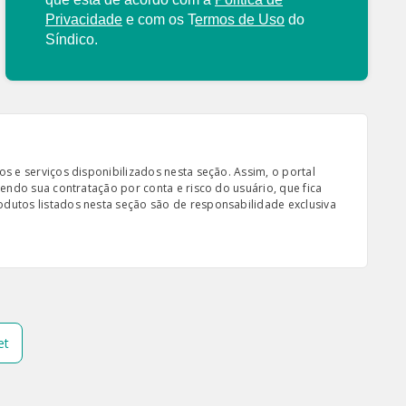
Privacidade
e com os
T
ermos de Uso
do
Síndico.
s e serviços disponibilizados nesta seção. Assim, o portal
sendo sua contratação por conta e risco do usuário, que fica
odutos listados nesta seção são de responsabilidade exclusiva
et