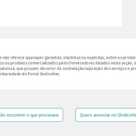
ão oferece quaisquer garantias, implícitas ou explicitas, sobre os produto
iços ou produtos comercializados pelos fornecedores listados nesta seção, 
 natureza, que possam decorrer da contratação/aquisição dos serviços e pr
diariedade do Portal SíndicoNet.
ão encontrei o que procurava
Quero anunciar no SíndicoN