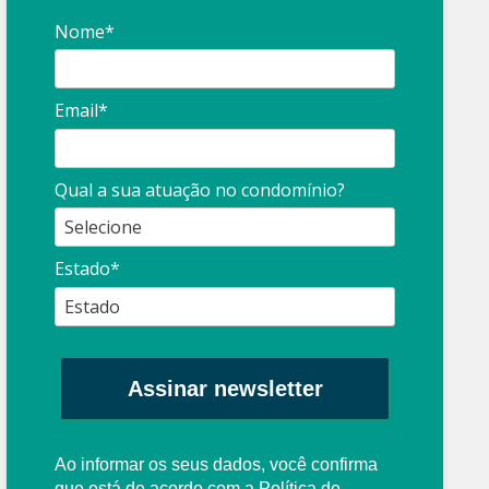
Nome*
Email*
Síndico
profissional:
Ina
Qual a sua atuação no condomínio?
cuidado com as
con
propagandas
ent
Estado*
: O que é?
enganosas!
pre
Assinar newsletter
Ao informar os seus dados, você confirma
que está de acordo com a
Política de