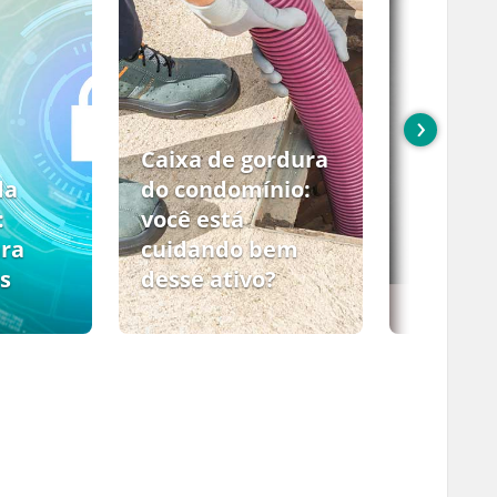
›
Caixa de gordura
da
do condomínio:
:
você está
ara
cuidando bem
s
desse ativo?
PCMSO