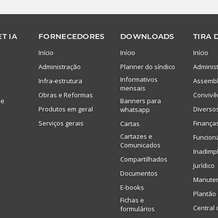
T IA
FORNECEDORES
DOWNLOADS
TIRA 
Início
Início
Início
Administração
Planner do síndico
Adminis
Informativos
Infra-estrutura
Assembl
mensais
Obras e Reformas
Convivê
de
Banners para
Produtos em geral
Diverso
whatsapp
Serviços gerais
Finança
Cartas
Cartazes e
Funcion
Comunicados
Inadimp
Compartilhados
Jurídico
Documentos
Manute
E-books
Plantão 
Fichas e
Central 
formulários