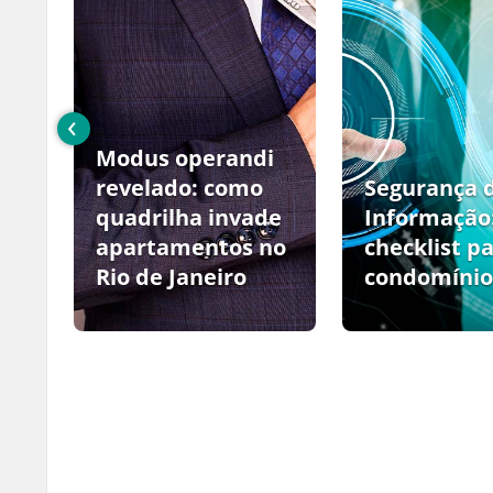
‹
Modus operandi
no
revelado: como
Segurança 
quadrilha invade
Informação
apartamentos no
checklist p
Rio de Janeiro
condomínio