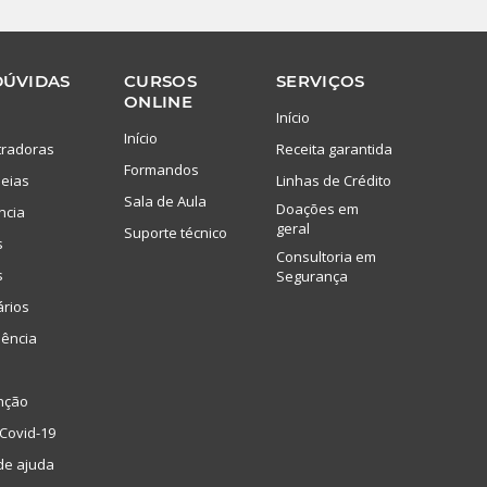
DÚVIDAS
CURSOS
SERVIÇOS
ONLINE
Início
Início
tradoras
Receita garantida
Formandos
eias
Linhas de Crédito
Sala de Aula
Doações em
ncia
geral
Suporte técnico
s
Consultoria em
s
Segurança
ários
lência
nção
Covid-19
de ajuda