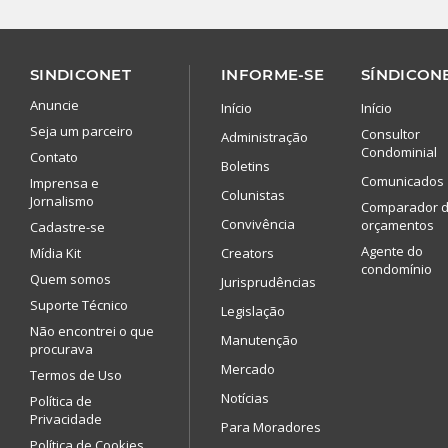
SINDICONET
INFORME-SE
SÍNDICONE
Anuncie
Início
Início
Seja um parceiro
Consultor
Administração
Condominial
Contato
Boletins
Comunicados
Imprensa e
Colunistas
Jornalismo
Comparador 
Convivência
orçamentos
Cadastre-se
Agente do
Mídia Kit
Creators
condomínio
Quem somos
Jurisprudências
Suporte Técnico
Legislação
Não encontrei o que
Manutenção
procurava
Mercado
Termos de Uso
Notícias
Política de
Privacidade
Para Moradores
Política de Cookies