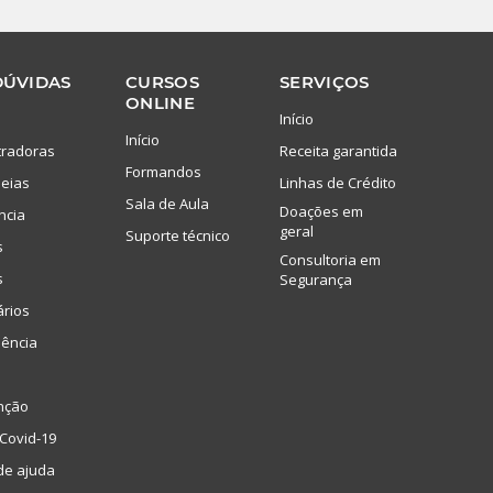
DÚVIDAS
CURSOS
SERVIÇOS
ONLINE
Início
Início
tradoras
Receita garantida
Formandos
eias
Linhas de Crédito
Sala de Aula
Doações em
ncia
geral
Suporte técnico
s
Consultoria em
s
Segurança
ários
lência
nção
Covid-19
de ajuda