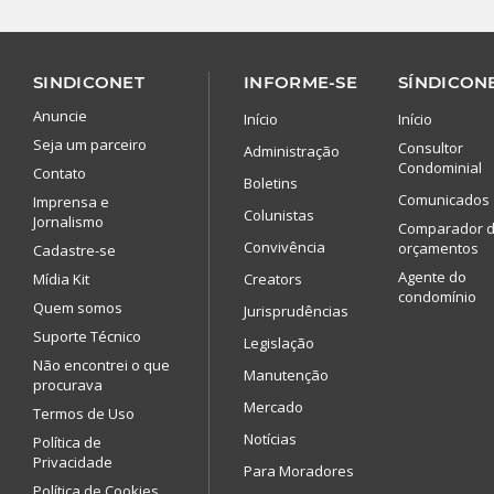
SINDICONET
INFORME-SE
SÍNDICONE
Anuncie
Início
Início
Seja um parceiro
Consultor
Administração
Condominial
Contato
Boletins
Comunicados
Imprensa e
Colunistas
Jornalismo
Comparador 
Convivência
orçamentos
Cadastre-se
Agente do
Mídia Kit
Creators
condomínio
Quem somos
Jurisprudências
Suporte Técnico
Legislação
Não encontrei o que
Manutenção
procurava
Mercado
Termos de Uso
Notícias
Política de
Privacidade
Para Moradores
Política de Cookies