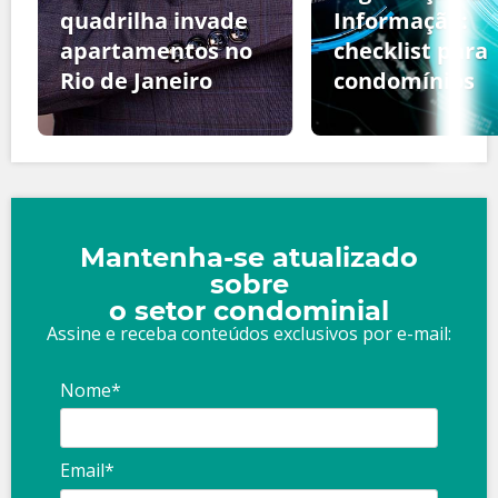
quadrilha invade
Informação:
apartamentos no
checklist para
Rio de Janeiro
condomínios
Mantenha-se atualizado
sobre
o setor condominial
Assine e receba conteúdos exclusivos por e-mail:
Nome*
Email*