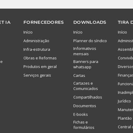
T IA
FORNECEDORES
DOWNLOADS
TIRA 
Início
Início
Início
Administração
Planner do síndico
Adminis
Informativos
Infra-estrutura
Assembl
mensais
Obras e Reformas
Convivê
de
Banners para
Produtos em geral
Diverso
whatsapp
Serviços gerais
Finança
Cartas
Cartazes e
Funcion
Comunicados
Inadimp
Compartilhados
Jurídico
Documentos
Manute
E-books
Plantão 
Fichas e
Central 
formulários