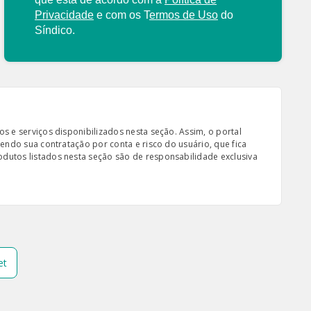
Privacidade
e com os
T
ermos de Uso
do
Síndico.
s e serviços disponibilizados nesta seção. Assim, o portal
sendo sua contratação por conta e risco do usuário, que fica
odutos listados nesta seção são de responsabilidade exclusiva
et