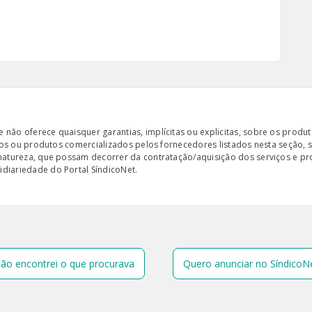
ão oferece quaisquer garantias, implícitas ou explicitas, sobre os produto
iços ou produtos comercializados pelos fornecedores listados nesta seção, 
 natureza, que possam decorrer da contratação/aquisição dos serviços e pr
diariedade do Portal SíndicoNet.
ão encontrei o que procurava
Quero anunciar no SíndicoN