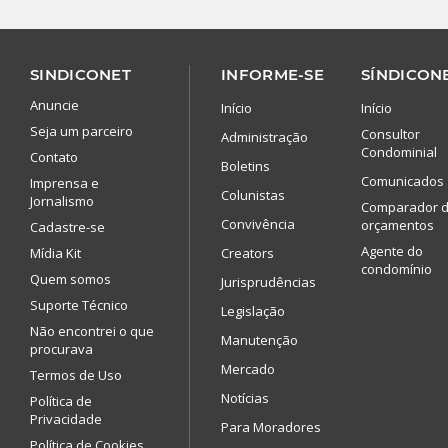
SINDICONET
INFORME-SE
SÍNDICONE
Anuncie
Início
Início
Seja um parceiro
Consultor
Administração
Condominial
Contato
Boletins
Comunicados
Imprensa e
Colunistas
Jornalismo
Comparador 
Convivência
orçamentos
Cadastre-se
Agente do
Mídia Kit
Creators
condomínio
Quem somos
Jurisprudências
Suporte Técnico
Legislação
Não encontrei o que
Manutenção
procurava
Mercado
Termos de Uso
Notícias
Política de
Privacidade
Para Moradores
Política de Cookies