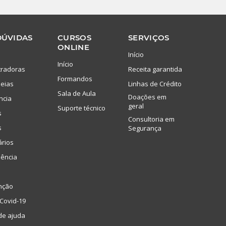
DÚVIDAS
CURSOS
SERVIÇOS
ONLINE
Início
Início
tradoras
Receita garantida
Formandos
eias
Linhas de Crédito
Sala de Aula
Doações em
ncia
geral
Suporte técnico
s
Consultoria em
s
Segurança
ários
lência
nção
Covid-19
de ajuda