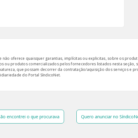
ão oferece quaisquer garantias, implícitas ou explicitas, sobre os produto
iços ou produtos comercializados pelos fornecedores listados nesta seção, 
 natureza, que possam decorrer da contratação/aquisição dos serviços e pr
diariedade do Portal SíndicoNet.
ão encontrei o que procurava
Quero anunciar no SíndicoN