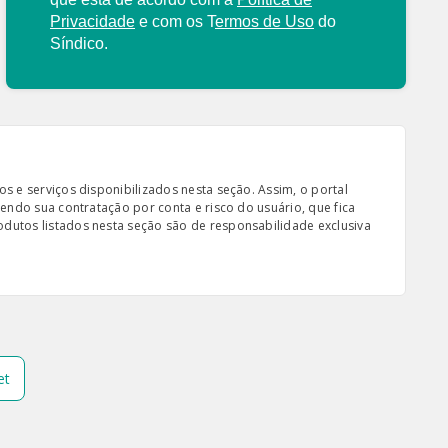
Privacidade
e com os
T
ermos de Uso
do
Síndico.
s e serviços disponibilizados nesta seção. Assim, o portal
sendo sua contratação por conta e risco do usuário, que fica
odutos listados nesta seção são de responsabilidade exclusiva
et