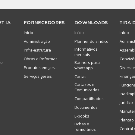
T IA
FORNECEDORES
DOWNLOADS
TIRA 
Início
Início
Início
Administração
Planner do síndico
Adminis
Informativos
Infra-estrutura
Assembl
mensais
Obras e Reformas
Convivê
de
Banners para
Produtos em geral
Diverso
whatsapp
Serviços gerais
Finança
Cartas
Cartazes e
Funcion
Comunicados
Inadimp
Compartilhados
Jurídico
Documentos
Manute
E-books
Plantão 
Fichas e
Central 
formulários