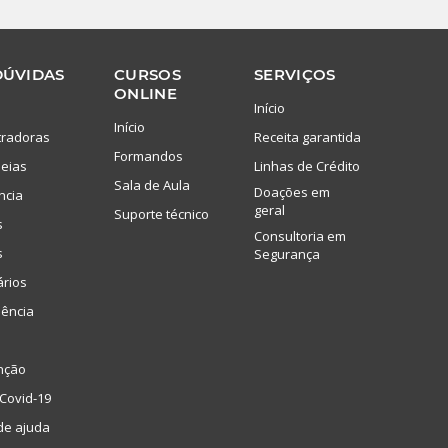
DÚVIDAS
CURSOS
SERVIÇOS
ONLINE
Início
Início
tradoras
Receita garantida
Formandos
eias
Linhas de Crédito
Sala de Aula
Doações em
ncia
geral
Suporte técnico
s
Consultoria em
s
Segurança
ários
lência
nção
Covid-19
de ajuda