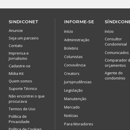
SINDICONET
INFORME-SE
SÍNDICONE
Anuncie
Início
Início
Seja um parceiro
Consultor
Administração
Condominial
Contato
Boletins
Comunicados
Imprensa e
Colunistas
Jornalismo
Comparador 
Convivência
orçamentos
Cadastre-se
Agente do
Mídia Kit
Creators
condomínio
Quem somos
Jurisprudências
Suporte Técnico
Legislação
Não encontrei o que
Manutenção
procurava
Mercado
Termos de Uso
Notícias
Política de
Privacidade
Para Moradores
Política de Cookies