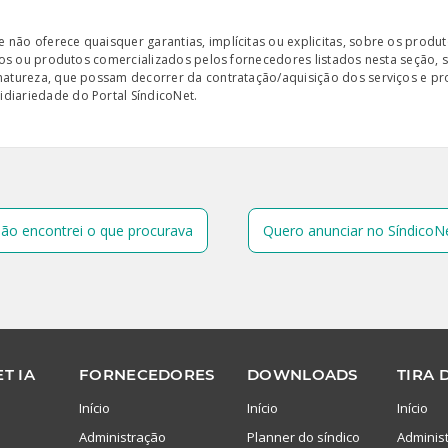
ão oferece quaisquer garantias, implícitas ou explicitas, sobre os produto
iços ou produtos comercializados pelos fornecedores listados nesta seção, 
 natureza, que possam decorrer da contratação/aquisição dos serviços e pr
diariedade do Portal SíndicoNet.
ão encontrei o que procurava
Quero anunciar no SíndicoN
T IA
FORNECEDORES
DOWNLOADS
TIRA 
Início
Início
Início
Administração
Planner do síndico
Adminis