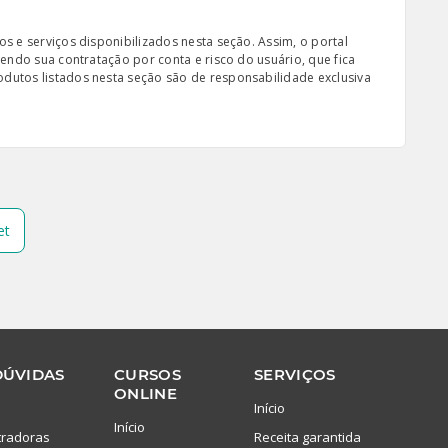
s e serviços disponibilizados nesta seção. Assim, o portal
sendo sua contratação por conta e risco do usuário, que fica
odutos listados nesta seção são de responsabilidade exclusiva
et
DÚVIDAS
CURSOS
SERVIÇOS
ONLINE
Início
Início
tradoras
Receita garantida