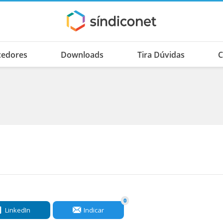
cedores
Downloads
Tira Dúvidas
C
0
LinkedIn
Indicar