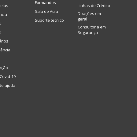
Formandos
eias
Linhas de Crédito
Sala de Aula
Doações em
ncia
geral
Suporte técnico
s
Consultoria em
s
Segurança
ários
lência
nção
Covid-19
de ajuda