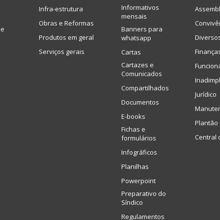
Informativos
Infra-estrutura
Assembl
mensais
Obras e Reformas
Convivê
de
Banners para
Produtos em geral
Diverso
whatsapp
Serviços gerais
Finança
Cartas
Cartazes e
Funcion
Comunicados
Inadimp
Compartilhados
Jurídico
Documentos
Manute
E-books
Plantão 
Fichas e
Central 
formulários
Infográficos
Planilhas
Powerpoint
Preparativo do
Síndico
Regulamentos