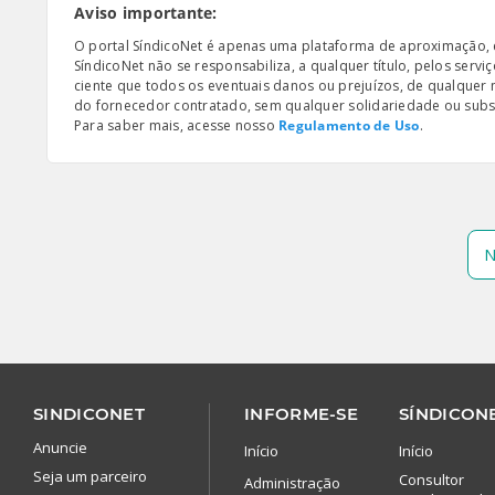
Aviso importante:
O portal SíndicoNet é apenas uma plataforma de aproximação, e n
SíndicoNet não se responsabiliza, a qualquer título, pelos serv
ciente que todos os eventuais danos ou prejuízos, de qualquer
do fornecedor contratado, sem qualquer solidariedade ou subsi
Para saber mais, acesse nosso
Regulamento de Uso
.
N
SINDICONET
INFORME-SE
SÍNDICONE
Anuncie
Início
Início
Seja um parceiro
Consultor
Administração