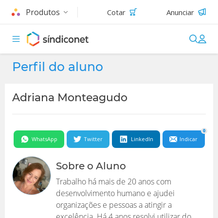
Produtos
Cotar
Anunciar
Perfil do aluno
Adriana Monteagudo
0
WhatsApp
Twitter
LinkedIn
Indicar
Sobre o Aluno
Trabalho há mais de 20 anos com
desenvolvimento humano e ajudei
organizações e pessoas a atingir a
excelência. Há 4 anos resolvi utilizar do