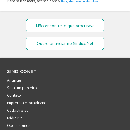
Para saber mais, acesse nosso
Regulamento de Uso
.
Não encontrei o que procurava
Quero anunciar no SíndicoNet
SINDICONET
Anuncie
Seja um parceiro
Contato
Imprensa e Jornalismo
Cadastre-se
Mídia Kit
Quem somos