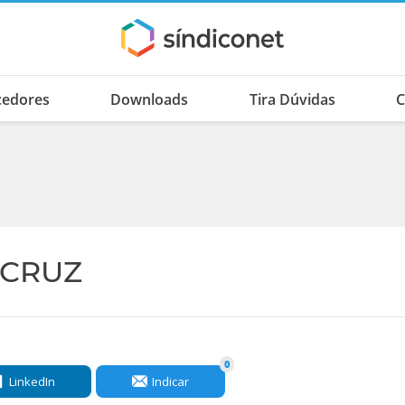
cedores
Downloads
Tira Dúvidas
C
 CRUZ
0
LinkedIn
Indicar