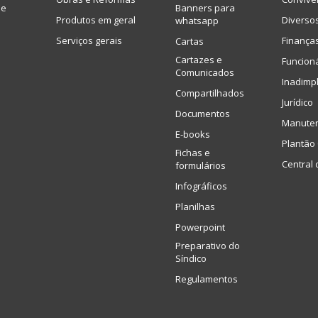
de
Banners para
Produtos em geral
Diverso
whatsapp
Serviços gerais
Finança
Cartas
Cartazes e
Funcion
Comunicados
Inadimp
Compartilhados
Jurídico
Documentos
Manute
E-books
Plantão 
Fichas e
Central 
formulários
Infográficos
Planilhas
Powerpoint
Preparativo do
Síndico
Regulamentos