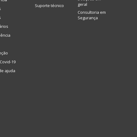
geral
Suporte técnico
s
Consultoria em
s
Segurança
ários
lência
nção
Covid-19
de ajuda