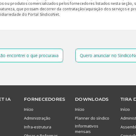
iços ou produtos comercializados pelos fornecedores listados nesta seção, 
 natureza, que possam decorrer da contratação/aquisição dos serviços e pr
diariedade do Portal SíndicoNet.
ão encontrei o que procurava
Quero anunciar no SíndicoN
T IA
FORNECEDORES
DOWNLOADS
TIRA 
Início
Início
Início
Administração
Planner do síndico
Adminis
Informativos
Infra-estrutura
Assembl
mensais
Obras e Reformas
Convivê