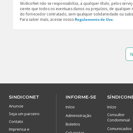
SíndicoNet não se responsabiliza, a qualquer título, pelos serv
ciente que todos os eventuais danos ou prejuízos, de qualquer
do fornecedor contratado, sem qualquer solidariedade ou subsi
Para saber mais, acesse nosso
Regulamento de Uso
.
N
SINDICONET
INFORME-SE
SÍNDICONE
Anuncie
Início
Início
Seja um parceiro
Consultor
Administração
Condominial
Contato
Boletins
Comunicados
Imprensa e
Colunistas