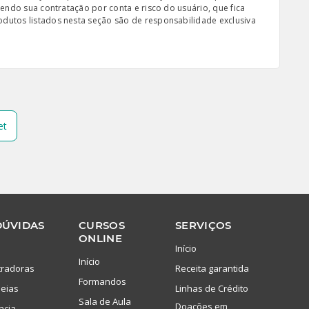
sendo sua contratação por conta e risco do usuário, que fica
odutos listados nesta seção são de responsabilidade exclusiva
et
DÚVIDAS
CURSOS
SERVIÇOS
ONLINE
Início
Início
tradoras
Receita garantida
Formandos
eias
Linhas de Crédito
Sala de Aula
Doações em
ncia